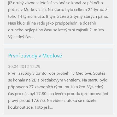
Již druhý závod v letošní sezóně se konal za pěkného
počasí v Morkovicích. Na startu bylo celkem 24 týmu. Z
toho 14 týmů mužů, 8 týmů žen a 2 týmy starých pánu.
Naši kluci šli na řadu jako předposlední a dosáhli
druhého nejlepšího času se kterým si zajistili 2. místo.
Výsledný čas...
První závody v Medlově
30.04.2012 12:29
První závody v tomto roce proběhli v Medlově. Soutěž
se konala na 2B s přetlakovým ventilem. Na startu bylo
připraveno 27 závodních týmu mužů a žen. Výsledný
čas pro nás byl 17,80s na levém proudu (pro porovnání
pravý proud 17,67s). Na video z útoku se můžete
kouknout zde. Foto je k...