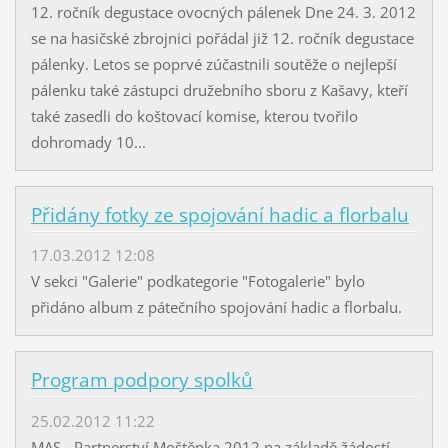
12. ročník degustace ovocných pálenek Dne 24. 3. 2012
se na hasičské zbrojnici pořádal již 12. ročník degustace
pálenky. Letos se poprvé zúčastnili soutěže o nejlepší
pálenku také zástupci družebního sboru z Kašavy, kteří
také zasedli do koštovací komise, kterou tvořilo
dohromady 10...
Přidány fotky ze spojování hadic a florbalu
17.03.2012 12:08
V sekci "Galerie" podkategorie "Fotogalerie" bylo
přidáno album z pátečního spojování hadic a florbalu.
Program podpory spolků
25.02.2012 11:22
MAS - Partnerství Moštěnka 2012 na základě žádostí