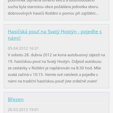
sucha byla starostou obce požádána jednotka sboru
dobrovolných hasičů Roštění o pomoc při zajištění...
Hasičská pouť na Svatý Hostýn - pojeďte s
námi!
05.04.2012 16:31
V sobotu 28. dubna 2012 se koná autobusový zájezd na
19. hasičskou pouť na Svatý Hostýn. Odjezd autobusu
ze zastávky v Roštění je naplánován na 8:30 hod. Mše
svatá začíná v 10:15. Vemte své ratolesti a pojeďte s
námi na tradiční hasičskou pouť! Jste srdečně zváni!
Březen
26.03.2012 19:01