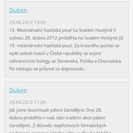
Duben
29.04.2012 19:09
19. Mezinárodní hasičská pouť na Svatém Hostýně V
sobotu 28. dubna 2012 proběhla na Svatém Hostýně již
19. mezinárodní hasičská pouť. Za krásného počasí se
opět setkali hasiči z České republiky se svými
zahraničními kolegy ze Slovenska, Polska a Chorvatska.
Po nástupu se průvod za doprovodu...
Duben
29.04.2012 11:09
Jak jsme dozorovali pálení čarodějnic Dne 28.
dubna proběhla v naší obci tradiční akce pálení
čarodějnic. Z důvodu nepříznivých klimatických
podmínek zejména silného větru a dlouhodobého