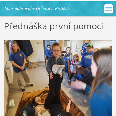
Sbor dobrovolných hasičů Roštění
Přednáška první pomoci