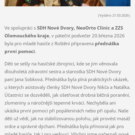
|Vydáno 21.03.2026|
Ve spolupráci s
SDH Nové Dvory,
NeoOrto Clinic a ZZS
Olomouckého kraje
, v páteční podvečer 20.března 2026
byla pro mladé hasiče z Roštění připravena
přednáška
první pomoci
.
Děti se sešly na hasičské zbrojnici, kde se jim věnovala
dlouholetá zdravotní sestra a starostka SDH Nové Dvory
paní Jana Sobková. Přednáška byla plná praktických ukázek,
u kterých asistovaly členky SDH Nové Dvory Nikča a Natálka.
Účastníci se dozvěděli, jak ošetřovat drobná běžná poranění,
zlomeniny a náročnější tepenné krvácí. Nechyběla ani
ukázka první pomoci při popáleninách nebo při úpalu. Naše
děti už vědí, jak na stabilizovanou polohu, jak provést masáž
srdce a správné dýchaní. Přednáška byla přínosná jak pro
mladé hasiče, tak I pro vedoucí. Všichni jsme načerpali nové