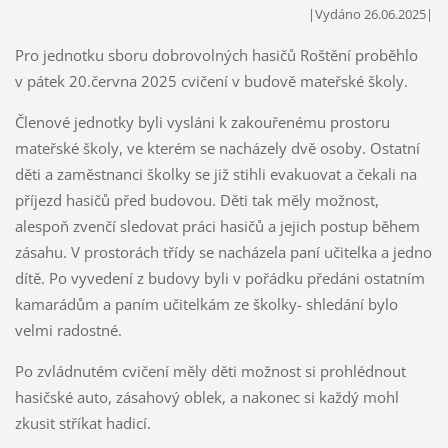
|Vydáno 26.06.2025|
Pro jednotku sboru dobrovolných hasičů Roštění proběhlo
v pátek 20.června 2025 cvičení v budově mateřské školy.
Členové jednotky byli vysláni k zakouřenému prostoru
mateřské školy, ve kterém se nacházely dvě osoby. Ostatní
děti a zaměstnanci školky se již stihli evakuovat a čekali na
příjezd hasičů před budovou. Děti tak měly možnost,
alespoň zvenčí sledovat práci hasičů a jejich postup během
zásahu. V prostorách třídy se nacházela paní učitelka a jedno
dítě. Po vyvedení z budovy byli v pořádku předáni ostatním
kamarádům a paním učitelkám ze školky- shledání bylo
velmi radostné.
Po zvládnutém cvičení měly děti možnost si prohlédnout
hasičské auto, zásahový oblek, a nakonec si každý mohl
zkusit stříkat hadicí.