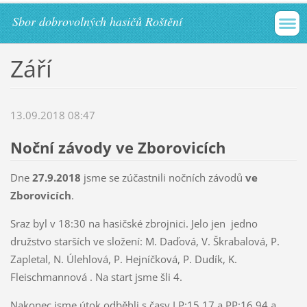
Sbor dobrovolných hasičů Roštění
Září
13.09.2018 08:47
Noční závody ve Zborovicích
Dne
27.9.2018
jsme se zúčastnili nočních závodů
ve
Zborovicích
.
Sraz byl v 18:30 na hasičské zbrojnici. Jelo jen jedno
družstvo starších ve složení: M. Daďová, V. Škrabalová, P.
Zapletal, N. Úlehlová, P. Hejníčková, P. Dudík, K.
Fleischmannová . Na start jsme šli 4.
Nakonec jsme útok odběhli s časy LP:15,17 a PP:16,94 a