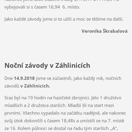
vybojovali si s časem 16,94 6. místo.
Jako každé závody jsme si to užili a moc se těšíme na další.
Veronika Škrabalová
Noční závody v Záhlinicích
Dne
14.9.2018
jsme se zúčastnili, jako každý rok, nočních
závodů
v Záhlinicích.
Sraz byl na 19 hodin na hasičské zbrojnici. Jelo 1 družstvo
mladších a 2 družstva starších. Mladší šli na start mezi
prvními. Všechno vypadalo na začátku nadějně, ale nakonec
svůj útok dokončili s časem 18,48s a umístili se na 7. místě
ze 16. Kolem půlnoci se dostal na řadu tým starších ,,A",