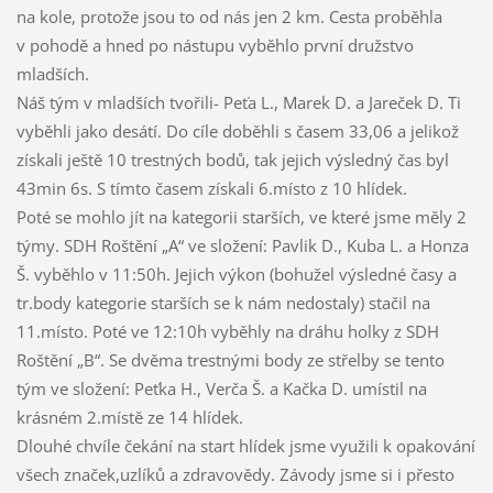
na kole, protože jsou to od nás jen 2 km. Cesta proběhla
v pohodě a hned po nástupu vyběhlo první družstvo
mladších.
Náš tým v mladších tvořili- Peťa L., Marek D. a Jareček D. Ti
vyběhli jako desátí. Do cíle doběhli s časem 33,06 a jelikož
získali ještě 10 trestných bodů, tak jejich výsledný čas byl
43min 6s. S tímto časem získali 6.místo z 10 hlídek.
Poté se mohlo jít na kategorii starších, ve které jsme měly 2
týmy. SDH Roštění „A“ ve složení: Pavlik D., Kuba L. a Honza
Š. vyběhlo v 11:50h. Jejich výkon (bohužel výsledné časy a
tr.body kategorie starších se k nám nedostaly) stačil na
11.místo. Poté ve 12:10h vyběhly na dráhu holky z SDH
Roštění „B“. Se dvěma trestnými body ze střelby se tento
tým ve složení: Peťka H., Verča Š. a Kačka D. umístil na
krásném 2.místě ze 14 hlídek.
Dlouhé chvíle čekání na start hlídek jsme využili k opakování
všech značek,uzlíků a zdravovědy. Závody jsme si i přesto