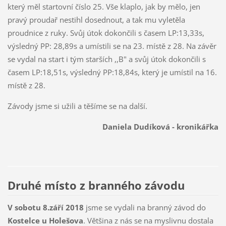
který měl startovní číslo 25. Vše klaplo, jak by mělo, jen
pravý proudař nestihl dosednout, a tak mu vyletěla
proudnice z ruky. Svůj útok dokončili s časem LP:13,33s,
výsledný PP: 28,89s a umístili se na 23. místě z 28. Na závěr
se vydal na start i tým starších ,,B" a svůj útok dokončili s
časem LP:18,51s, výsledný PP:18,84s, který je umístil na 16.
místě z 28.
Závody jsme si užili a těšíme se na další.
Daniela Dudíková - kronikářka
Druhé místo z branného závodu
V sobotu 8.září 2018
jsme se vydali na branný závod do
Kostelce u Holešova
. Většina z nás se na myslivnu dostala