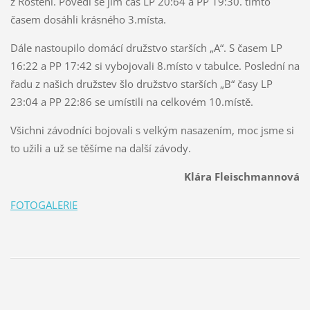
z Roštění. Povedl se jim čas LP 20:64 a PP 19:30. tímto
časem dosáhli krásného 3.místa.
Dále nastoupilo domácí družstvo starších „A“. S časem LP
16:22 a PP 17:42 si vybojovali 8.místo v tabulce. Poslední na
řadu z našich družstev šlo družstvo starších „B“ časy LP
23:04 a PP 22:86 se umístili na celkovém 10.místě.
Všichni závodníci bojovali s velkým nasazením, moc jsme si
to užili a už se těšíme na další závody.
Klára Fleischmannová
FOTOGALERIE