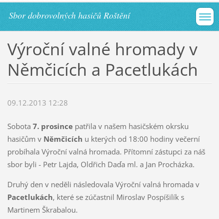
Sbor dobrovolných hasičů Roštění
Výroční valné hromady v
Němčicích a Pacetlukách
09.12.2013 12:28
Sobota
7. prosince
patřila v našem hasičském okrsku
hasičům v
Němčicích
u kterých od 18:00 hodiny večerní
probíhala Výroční valná hromada. Přítomní zástupci za náš
sbor byli - Petr Lajda, Oldřich Daďa ml. a Jan Procházka.
Druhý den v neděli následovala Výroční valná hromada v
Pacetlukách
, které se zúčastnil Miroslav Pospíšilík s
Martinem Škrabalou.