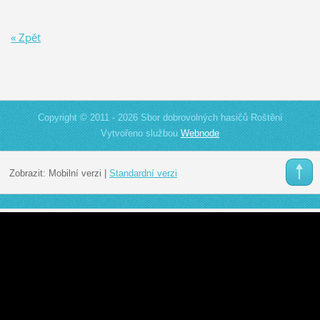
« Zpět
Copyright © 2011 - 2026 Sbor dobrovolných hasičů Roštění
Vytvořeno službou
Webnode
Zobrazit:
Mobilní verzi
|
Standardní verzi