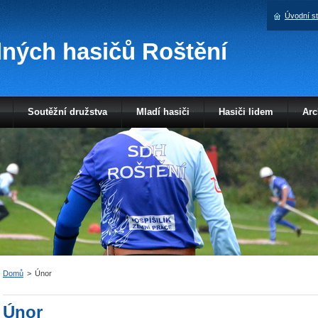
Úvodní s
ných hasičů Roštění
Soutěžní družstva
Mladí hasiči
Hasiči lidem
Arc
Domů
>
Únor
Únor