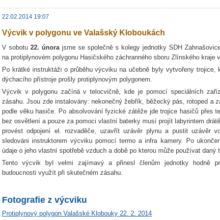
22.02.2014 19:07
Výcvik v polygonu ve Valašský Kloboukách
V sobotu
22. února
jsme se společně s kolegy jednotky SDH Zahnašovice 
na protiplynovém polygonu Hasičského záchranného sboru Zlínského kraje
Po krátké instruktáži o průběhu výcviku na učebně byly vytvořeny trojice, k
dýchacího přístroje prošly protiplynovým polygonem.
Výcvik v polygonu začíná v telocvičně, kde je pomocí speciálních zaříz
zásahu. Jsou zde instalovány: nekonečný žebřík, běžecký pás, rotoped a zá
podle věku hasiče. Po absolvování fyzické zátěže jde trojice hasičů přes 
bez osvětlení a pouze za pomoci vlastní baterky musí projít labyrintem drá
provést odpojení el. rozvaděče, uzavřít uzávěr plynu a pustit uzávěr v
sledováni instruktorem výcviku pomocí termo a infra kamery. Po ukončen
údaje o jeho vlastní spotřebě vzduch a době po kterou může používat daný t
Tento výcvik byl velmi zajímavý a přinesl členům jednotky hodně p
budoucnosti využít při skutečném zásahu.
Fotografie z výcviku
Protiplynový polygon Valašské Klobouky 22. 2. 2014