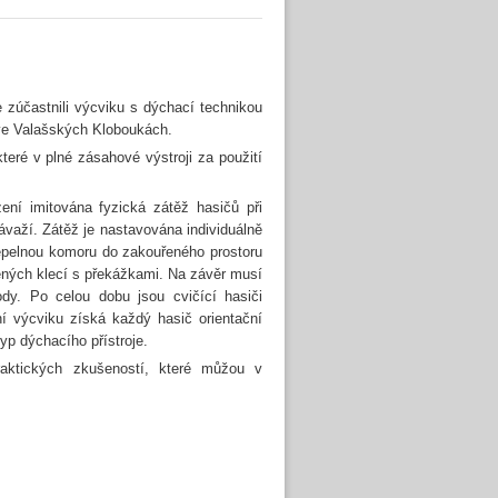
zúčastnili výcviku s dýchací technikou
 ve Valašských Kloboukách.
teré v plné zásahové výstroji za použití
ení imitována fyzická zátěž hasičů při
važí. Zátěž je nastavována individuálně
tepelnou komoru do zakouřeného prostoru
těných klecí s překážkami. Na závěr musí
ody. Po celou dobu jsou cvičící hasiči
í výcviku získá každý hasič orientační
yp dýchacího přístroje.
raktických zkušeností, které můžou v