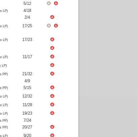
5/12
4/18
s LP)
2/4
17/25
s LP)
17/23
s LP)
11/17
s LP)
s LP)
21/32
s PP)
4/9
5/15
s PP)
12/32
s LP)
11/28
s LP)
19/23
s LP)
7/24
s PP)
20/27
s PP)
9/20
s LP)