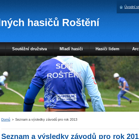
Úvodní s
ných hasičů Roštění
Soutěžní družstva
Mladí hasiči
Hasiči lidem
Arc
Domů
>
Seznam a výsledky závodů pro rok 2013
Seznam a výsledky závodů pro rok 201