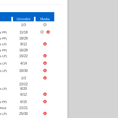
Umístění
Media
1/3
11/18
s PP)
18/28
s PP)
9/12
s LP)
16/28
s PP)
15/22
s LP)
4/14
s LP)
20/30
s LP)
1/3
22/22
8/20
s LP)
6/12
6/15
s PP)
21/21
ěhnul
25/30
s LP)