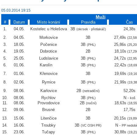
05.03.2014 19:15
Muži
#
Datum
Místo konání
Pravidla
Čas
1.
04.05.
Kostelec u Holešova
3B
24,38s
(okrsek - přetlakáč)
2.
04.05.
Morkovice
3B
27,49s
(22,58
3.
18.05.
Počenice
3B
25,86s
(PHL)
(25,20
4.
19.05.
Dobrotice
2B
18,10s
(17,29
5.
25.05.
Ludslavice
3B
24,72s
(PHL)
(22,95
6.
01.06.
Karolín
3B
22,42s
(PHL)
(18,69
7.
01.06.
Křenovice
3B
19,69s
(19,16
8.
02.06.
Rymice
3B
21,99s
(PHL)
(19,38
9.
08.06.
Karlovice
2B
52,20s
(netradiční)
10.
08.06.
Rychlov
3B
N -
(PHL)
koš
11.
08.06.
Provodovice
2B
18,63s
(noční)
(18,55
12.
09.06.
Brusné
2B
17,75s
13.
15.06.
Litenčice
3B
20,15s
(19,89
14.
16.06.
Troubky
3B
N -
(VC OSH PR)
PP nedob
15.
23.06.
Tučapy
3B
30,88s
(PHL)
(19,21