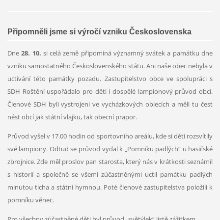
Připomněli jsme si výročí vzniku Československa
Dne
28. 10.
si celá země připomíná významný svátek a památku dne
vzniku samostatného Československého státu. Ani naše obec nebyla v
uctívání této památky pozadu. Zastupitelstvo obce ve spolupráci s
SDH Roštění uspořádalo pro děti i dospělé lampionový průvod obcí.
Členové SDH byli vystrojeni ve vycházkových oblecích a měli tu čest
nést obcí jak státní vlajku, tak obecní prapor.
Průvod vyšel v 17.00 hodin od sportovního areálu, kde si děti rozsvítily
své lampiony. Odtud se průvod vydal k „Pomníku padlých“ u hasičské
zbrojnice. Zde měl proslov pan starosta, který nás v krátkosti seznámil
s historií a společně se všemi zúčastněnými uctil památku padlých
minutou ticha a státní hymnou. Poté členové zastupitelstva položili k
pomníku věnec.
Pro všechny zúčastněné děti byl průvod „světýlek“ jistě zážitkem.