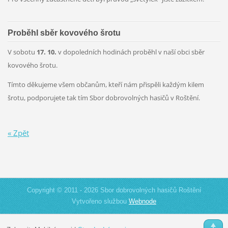
Proběhl sběr kovového šrotu
V sobotu
17. 10.
v dopoledních hodinách proběhl v naší obci sběr
kovového šrotu.
Tímto děkujeme všem občanům, kteří nám přispěli každým kilem
šrotu, podporujete tak tím Sbor dobrovolných hasičů v Roštění.
« Zpět
Copyright © 2011 - 2026 Sbor dobrovolných hasičů Roštění
Vytvořeno službou
Webnode