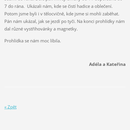
7 do rána. Ukázali nám, kde se čistí hadice a oblečení.
Potom jsme byli i v tělocvičně, kde jsme si mohli zaběhat.
Pán nám ukázal, jak se jezdí po tyči. Na konci prohlídky nám
dal různé vystřihovánky a magnetky.
Prohlídka se nám moc líbila.
Adéla a Kateřina
« Zpět