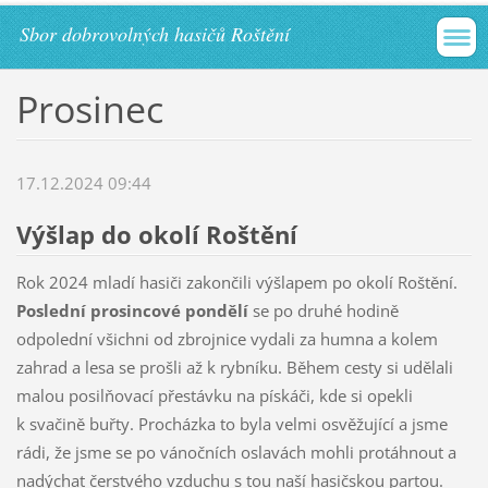
Sbor dobrovolných hasičů Roštění
Prosinec
17.12.2024 09:44
Výšlap do okolí Roštění
Rok 2024 mladí hasiči zakončili výšlapem po okolí Roštění.
Poslední prosincové pondělí
se po druhé hodině
odpolední všichni od zbrojnice vydali za humna a kolem
zahrad a lesa se prošli až k rybníku. Během cesty si udělali
malou posilňovací přestávku na pískáči, kde si opekli
k svačině buřty. Procházka to byla velmi osvěžující a jsme
rádi, že jsme se po vánočních oslavách mohli protáhnout a
nadýchat čerstvého vzduchu s tou naší hasičskou partou.