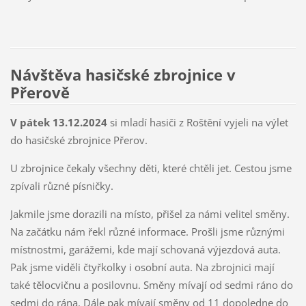
Návštěva hasičské zbrojnice v
Přerově
V pátek 13.12.2024
si mladí hasiči z Roštění vyjeli na výlet
do hasičské zbrojnice Přerov.
U zbrojnice čekaly všechny děti, které chtěli jet. Cestou jsme
zpívali různé písničky.
Jakmile jsme dorazili na místo, přišel za námi velitel směny.
Na začátku nám řekl různé informace. Prošli jsme různými
místnostmi, garážemi, kde mají schovaná výjezdová auta.
Pak jsme viděli čtyřkolky i osobní auta. Na zbrojnici mají
také tělocvičnu a posilovnu. Směny mívají od sedmi ráno do
sedmi do rána. Dále pak mívají směny od 11 dopoledne do