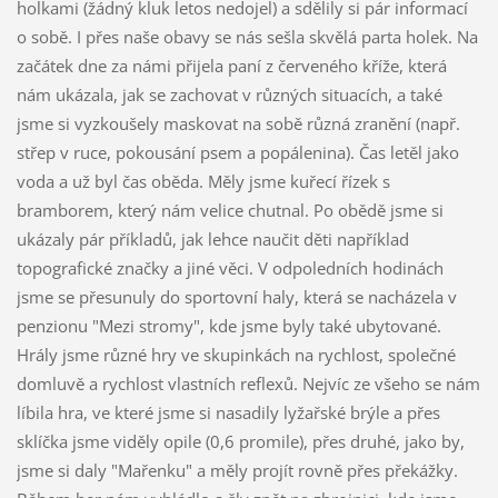
holkami (žádný kluk letos nedojel) a sdělily si pár informací
o sobě. I přes naše obavy se nás sešla skvělá parta holek. Na
začátek dne za námi přijela paní z červeného kříže, která
nám ukázala, jak se zachovat v různých situacích, a také
jsme si vyzkoušely maskovat na sobě různá zranění (např.
střep v ruce, pokousání psem a popálenina). Čas letěl jako
voda a už byl čas oběda. Měly jsme kuřecí řízek s
bramborem, který nám velice chutnal. Po obědě jsme si
ukázaly pár příkladů, jak lehce naučit děti například
topografické značky a jiné věci. V odpoledních hodinách
jsme se přesunuly do sportovní haly, která se nacházela v
penzionu "Mezi stromy", kde jsme byly také ubytované.
Hrály jsme různé hry ve skupinkách na rychlost, společné
domluvě a rychlost vlastních reflexů. Nejvíc ze všeho se nám
líbila hra, ve které jsme si nasadily lyžařské brýle a přes
sklíčka jsme viděly opile (0,6 promile), přes druhé, jako by,
jsme si daly "Mařenku" a měly projít rovně přes překážky.