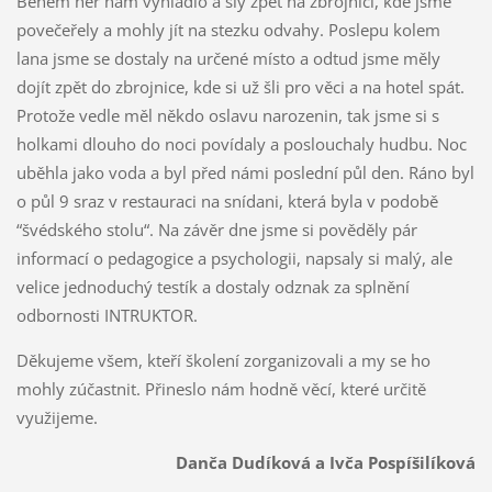
Během her nám vyhládlo a šly zpět na zbrojnici, kde jsme
povečeřely a mohly jít na stezku odvahy. Poslepu kolem
lana jsme se dostaly na určené místo a odtud jsme měly
dojít zpět do zbrojnice, kde si už šli pro věci a na hotel spát.
Protože vedle měl někdo oslavu narozenin, tak jsme si s
holkami dlouho do noci povídaly a poslouchaly hudbu. Noc
uběhla jako voda a byl před námi poslední půl den. Ráno byl
o půl 9 sraz v restauraci na snídani, která byla v podobě
“švédského stolu“. Na závěr dne jsme si pověděly pár
informací o pedagogice a psychologii, napsaly si malý, ale
velice jednoduchý testík a dostaly odznak za splnění
odbornosti INTRUKTOR.
Děkujeme všem, kteří školení zorganizovali a my se ho
mohly zúčastnit. Přineslo nám hodně věcí, které určitě
využijeme.
Danča Dudíková a Ivča Pospíšilíková