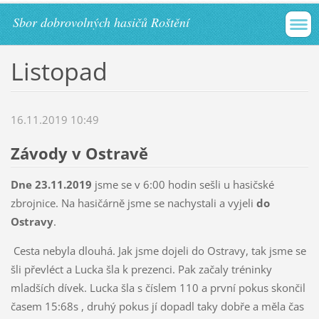
Sbor dobrovolných hasičů Roštění
Listopad
16.11.2019 10:49
Závody v Ostravě
Dne 23.11.2019
jsme se v 6:00 hodin sešli u hasičské
zbrojnice. Na hasičárně jsme se nachystali a vyjeli
do
Ostravy
.
Cesta nebyla dlouhá. Jak jsme dojeli do Ostravy, tak jsme se
šli převléct a Lucka šla k prezenci. Pak začaly tréninky
mladších dívek. Lucka šla s číslem 110 a první pokus skončil
časem 15:68s , druhý pokus jí dopadl taky dobře a měla čas