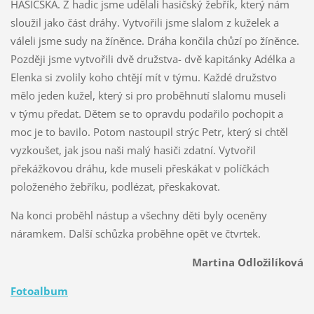
HASIČSKÁ. Z hadic jsme udělali hasičský žebřík, který nám
sloužil jako část dráhy. Vytvořili jsme slalom z kuželek a
váleli jsme sudy na žíněnce. Dráha končila chůzí po žíněnce.
Později jsme vytvořili dvě družstva- dvě kapitánky Adélka a
Elenka si zvolily koho chtějí mít v týmu. Každé družstvo
mělo jeden kužel, který si pro proběhnutí slalomu museli
v týmu předat. Dětem se to opravdu podařilo pochopit a
moc je to bavilo. Potom nastoupil strýc Petr, který si chtěl
vyzkoušet, jak jsou naši malý hasiči zdatní. Vytvořil
překážkovou dráhu, kde museli přeskákat v políčkách
položeného žebříku, podlézat, přeskakovat.
Na konci proběhl nástup a všechny děti byly oceněny
náramkem. Další schůzka proběhne opět ve čtvrtek.
Martina Odložilíková
Fotoalbum