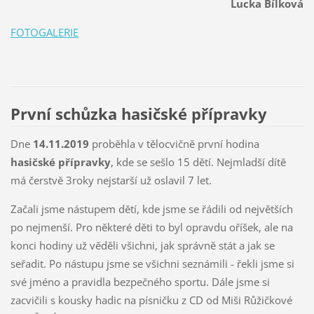
Lucka Bílková
FOTOGALERIE
První schůzka hasičské přípravky
Dne
14.11.2019
proběhla v tělocvičně první hodina
hasičské přípravky
, kde se sešlo 15 dětí. Nejmladší dítě
má čerstvě 3roky nejstarší už oslavil 7 let.
Začali jsme nástupem dětí, kde jsme se řádili od největších
po nejmenší. Pro některé děti to byl opravdu oříšek, ale na
konci hodiny už věděli všichni, jak správně stát a jak se
seřadit. Po nástupu jsme se všichni seznámili - řekli jsme si
své jméno a pravidla bezpečného sportu. Dále jsme si
zacvičili s kousky hadic na písničku z CD od Miši Růžičkové