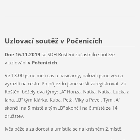
Uzlovací soutěž v Počenicích
Dne 16.11.2019
se SDH Roštění zúčastnilo soutěže
v uzlování
v Počenicích
.
Ve 13:00 jsme měli čas u hasičárny, naložili jsme věci a
vyrazili na cestu. Po příjezdu jsme se šli zaregistrovat. Za
Roštění běžely dva týmy: „A“ Honza, Natka, Natka, Lucka a
Jana. „B“ tým Klárka, Kuba, Peťa, Viky a Pavel. Tým „A“
skončil na 5.místě a tým „B“ skončil na 6.místě ze 14
družstev.
Ivča běžela za dorost a umístila se na krásném 2.místě.