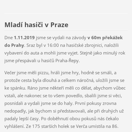
Mladí hasiči v Praze
Dne
1.11.2019
jsme se vydali na závody
v 60m překážek
do Prahy
. Sraz byl v 16:00 na hasičské zbrojnici, naložili
vybavení do auta a mohli jsme vyjet. Stejně jako minulý rok
jsme přespávali u hasičů Praha-Řepy.
Večer jsme měli pizzu, hráli jsme hry, hodně se smáli, a
protože cesta byla dlouhá a celkem náročná, uložili jsme se
ke spánku. Ráno jsme někteří měli co dělat, abychom vůbec
vstali, ale nakonec se to všem povedlo, sbalili jsme si věci,
posnídali a vydali jsme se do haly. První pokusy zrovna
nedopadly, jak bychom si představovali, ale při druhých už
padaly lepší časy. Po doběhnutí obou pokusů nás čekalo
vyhlášení. Ze 175 starších holek se Verča umístila na 86.