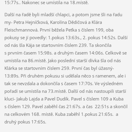
15:77s.. Nakonec se umístila na 18.místě.
Další na řadě byli mladší chlapci, a potom jsme šli na řadu
my- Petra Hejníčková, Karolína Dědičová a Klára
Fleischmannová. První běžela Peťka s číslem 199, oba
pokusy se jí povedly: 1.pokus 13:63s., 2. pokus 14:52s. Další
od nás šla Kája se startovním číslem 239. Ta skončila
s prvním časem 15:98s. a druhým časem 14:06s. Celkově se
umístila na 86.místě. Jako poslední starší dívka šla od nás
Klárka se startovním číslem 259. První čas byl úžasný-
13:89s. Při druhém pokusu si udělala něco s ramenem, ale i
tak se nevzdala a dokončila s časem 17:70s. Ve výsledném
pořadí se umístila na 73.místě. Další od nás nastoupili starší
kluci- Jakub Lajda a Pavel Dudík. Pavel s číslem 109 a Kuba
s číslem 129. Pavel zaběhl čas 21:67s. a čas 22:51s a skončil
na celkovém 168. místě. Kuba zaběhl 1.pokus 21:65s. a
druhý pokus 17:65s.