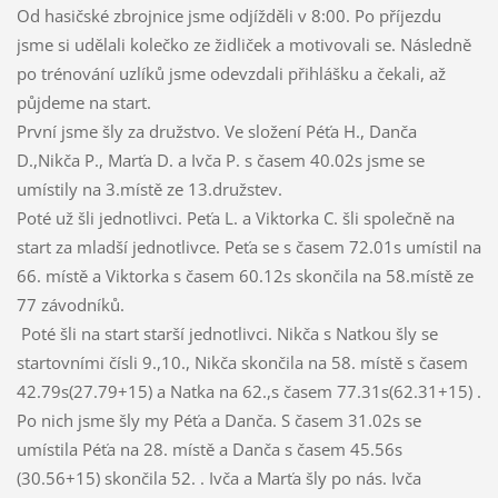
Od hasičské zbrojnice jsme odjížděli v 8:00. Po příjezdu
jsme si udělali kolečko ze židliček a motivovali se. Následně
po trénování uzlíků jsme odevzdali přihlášku a čekali, až
půjdeme na start.
První jsme šly za družstvo. Ve složení Péťa H., Danča
D.,Nikča P., Marťa D. a Ivča P. s časem 40.02s jsme se
umístily na 3.místě ze 13.družstev.
Poté už šli jednotlivci. Peťa L. a Viktorka C. šli společně na
start za mladší jednotlivce. Peťa se s časem 72.01s umístil na
66. místě a Viktorka s časem 60.12s skončila na 58.místě ze
77 závodníků.
Poté šli na start starší jednotlivci. Nikča s Natkou šly se
startovními čísli 9.,10., Nikča skončila na 58. místě s časem
42.79s(27.79+15) a Natka na 62.,s časem 77.31s(62.31+15) .
Po nich jsme šly my Péťa a Danča. S časem 31.02s se
umístila Péťa na 28. místě a Danča s časem 45.56s
(30.56+15) skončila 52. . Ivča a Marťa šly po nás. Ivča