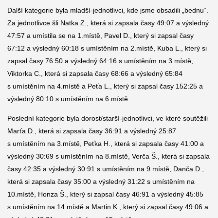
Další kategorie byla mladší-jednotlivci, kde jsme obsadili „bednu“.
Za jednotlivce šli Natka Z., která si zapsala časy 49:07 a výsledný
47:57 a umístila se na 1.místě, Pavel D., který si zapsal časy
67:12 a výsledný 60:18 s umístěním na 2.místě, Kuba L., který si
zapsal časy 76:50 a výsledný 64:16 s umístěním na 3.místě,
Viktorka C., která si zapsala časy 68:66 a výsledný 65:84
s umístěním na 4.místě a Peťa L., který si zapsal časy 152:25 a
výsledný 80:10 s umístěním na 6.místě.
Poslední kategorie byla dorost/starší-jednotlivci, ve které soutěžili
Marťa D., která si zapsala časy 36:91 a výsledný 25:87
s umístěním na 3.místě, Peťka H., která si zapsala časy 41:00 a
výsledný 30:69 s umístěním na 8.místě, Verča Š., která si zapsala
časy 42:35 a výsledný 30:91 s umístěním na 9.místě, Danča D.,
která si zapsala časy 35:00 a výsledný 31:22 s umístěním na
10.místě, Honza Š., který si zapsal časy 46:91 a výsledný 45:85
s umístěním na 14.místě a Martin K., který si zapsal časy 49:06 a