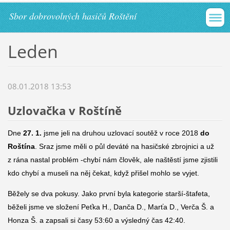
Sbor dobrovolných hasičů Roštění
Leden
08.01.2018 13:53
Uzlovačka v Roštíně
Dne
27. 1.
jsme jeli na druhou uzlovací soutěž v roce 2018
do
Roštína
. Sraz jsme měli o půl deváté na hasičské zbrojnici a už
z rána nastal problém -chybí nám člověk, ale naštěstí jsme zjistili
kdo chybí a museli na něj čekat, když přišel mohlo se vyjet.
Běžely se dva pokusy. Jako první byla kategorie starší-štafeta,
běželi jsme ve složení Peťka H., Danča D., Marťa D., Verča Š. a
Honza Š. a zapsali si časy 53:60 a výsledný čas 42:40.