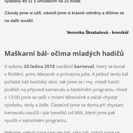
výsledný 48:31 s umístěním na 15.místě.
Závody jsme si užili, odvezli jsme si krásné odměny a těšíme se
na další soutěž.
Veronika Škrabalová - kronikář
Maškarní bál- očima mladých hadičů
V sobotu
20.ledna 2018
navštívil
karneval
, který se konal
v Roštění, princ Alexandr a princezna Julie. A jelikož tento bál
pořádal náš hasičský sbor, tak jsme se i my, mladí hasiči
podíleli na přípravě karnevalu a částečném programu. Hned
v 13:00 jsme se sešli v místní tělocvičně a začali chystat
výzdobu, stoly a židle. Částečně jsme se doma při chystaní
karnevalu naučili i pár tanečků od Míši, které jsme pak
využili v samotném programu.
Nebojte, nebyli jsme tam jen tak, jako lidi, nýbrž jsme se