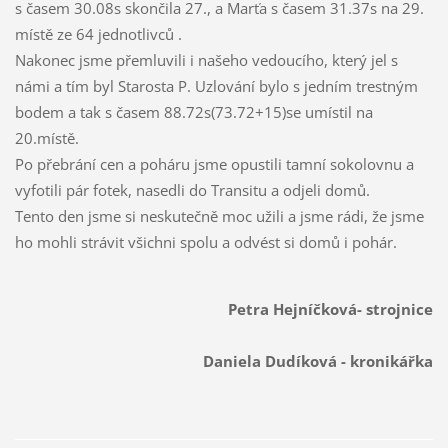
s časem 30.08s skončila 27., a Marťa s časem 31.37s na 29.
místě ze 64 jednotlivců .
Nakonec jsme přemluvili i našeho vedoucího, který jel s
námi a tím byl Starosta P. Uzlování bylo s jedním trestným
bodem a tak s časem 88.72s(73.72+15)se umístil na
20.místě.
Po přebrání cen a poháru jsme opustili tamní sokolovnu a
vyfotili pár fotek, nasedli do Transitu a odjeli domů.
Tento den jsme si neskutečně moc užili a jsme rádi, že jsme
ho mohli strávit všichni spolu a odvést si domů i pohár.
Petra Hejníčková- strojnice
Daniela Dudíková - kronikářka