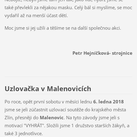
také převlekli za nějakou masku. Celý bál si myslíme, se moc
vydařil až na menší účast dětí.
Moc jsme si jej užili a těšíme se na další společnou akci.
Petr Hejníčková- strojnice
Uzlovačka v Malenovicích
Po roce, opět první sobotu v měsíci lednu
6. ledna 2018
jsme se jeli zúčastnit uzlovací soutěže do krajského města
Zlín, přesněji do
Malenovic
. Na tyto závody jsme jeli s
motivací "VYHRÁT". Složili jsme 1 družstvo starších žákyň, a
také 3 jednotlivce.