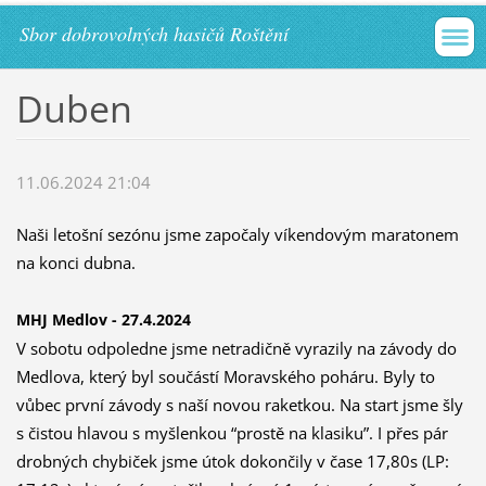
Sbor dobrovolných hasičů Roštění
Duben
11.06.2024 21:04
Naši letošní sezónu jsme započaly víkendovým maratonem
na konci dubna.
MHJ Medlov - 27.4.2024
V sobotu odpoledne jsme netradičně vyrazily na závody do
Medlova, který byl součástí Moravského poháru. Byly to
vůbec první závody s naší novou raketkou. Na start jsme šly
s čistou hlavou s myšlenkou “prostě na klasiku”. I přes pár
drobných chybiček jsme útok dokončily v čase 17,80s (LP: