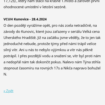
17,12s) , který nám stačil na krásné 1.místo a zároveň první
ohodnocené umístění v letošní sezóně.
VCUH Kunovice - 28.4.2024
O den později vyrážíme opět, pro nás zcela netradičně, na
závody do Kunovic, které jsou zařazeny v seriálu Velká cena
Uherského Hradiště. Již na začátku jsme věděly, že to jen tak
jednoduché nebude, protože týmy před námi trápil velice
silný vítr. Ani u nás to nebylo výjimkou a vítr nás pěkně
potrápil. I přes pozdější vodu a snažení se, vítr byl proti nám
a nedopřál nám tak dokončit pokus. Nalevo nám Týna stihla
stopnout časomíru na rovných 17s a Nikča napravo bohužel
N.
« Zpět