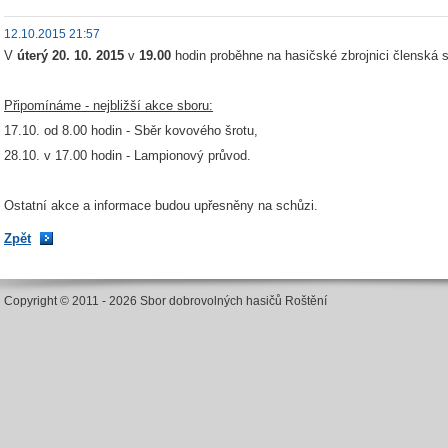
12.10.2015 21:57
V
úterý 20. 10. 2015
v
19.00
hodin proběhne na hasičské zbrojnici členská 
Připomínáme - nejbližší akce sboru:
17.10. od 8.00 hodin - Sběr kovového šrotu,
28.10. v 17.00 hodin - Lampionový průvod.
Ostatní akce a informace budou upřesněny na schůzi.
Zpět
Copyright © 2011 - 2026 Sbor dobrovolných hasičů Roštění