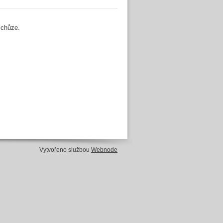
schůze.
Vytvořeno službou
Webnode