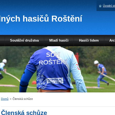
Úvodní s
ných hasičů Roštění
Soutěžní družstva
Mladí hasiči
Hasiči lidem
Arc
Domů
>
Členská schůze
Členská schůze