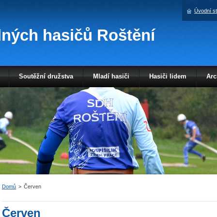
Úvodní s
ných hasičů Roštění
Soutěžní družstva
Mladí hasiči
Hasiči lidem
Arc
Domů
>
Červen
Červen