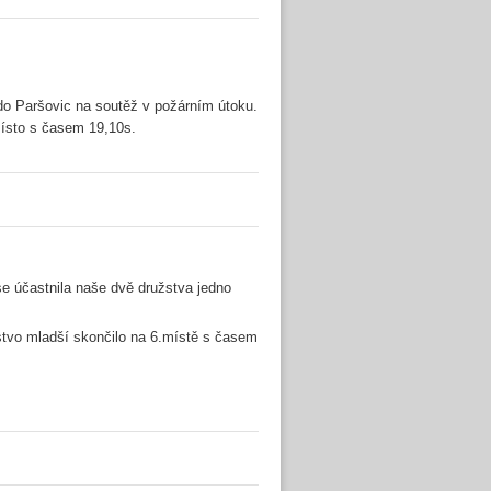
do Paršovic na soutěž v požárním útoku.
místo s časem 19,10s.
e účastnila naše dvě družstva jedno
stvo mladší skončilo na 6.místě s časem