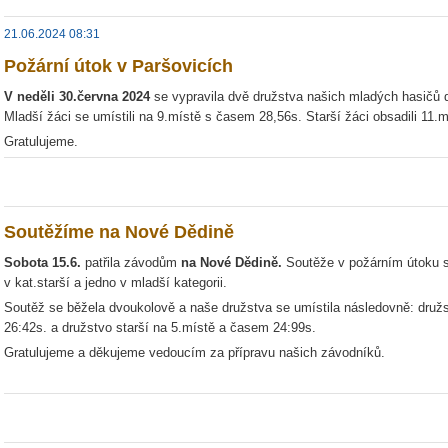
21.06.2024 08:31
Požární útok v Paršovicích
V neděli 30.června 2024
se vypravila dvě družstva našich mladých hasičů 
Mladší žáci se umístili na 9.místě s časem 28,56s. Starší žáci obsadili 11.
Gratulujeme.
Soutěžíme na Nové Dědině
Sobota 15.6.
patřila závodům
na Nové Dědině.
Soutěže v požárním útoku s
v kat.starší a jedno v mladší kategorii.
Soutěž se běžela dvoukolově a naše družstva se umístila následovně: druž
26:42s. a družstvo starší na 5.místě a časem 24:99s.
Gratulujeme a děkujeme vedoucím za přípravu našich závodníků.