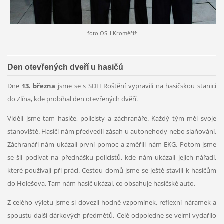
foto OSH Kroměříž
Den otevřených dveří u hasičů
Dne
13. března
jsme se s SDH Roštění vypravili na hasičskou stanici
do Zlína, kde probíhal den otevřených dvěří.
Viděli jsme tam hasiče, policisty a záchranáře. Každý tým měl svoje
stanoviště. Hasiči nám předvedli zásah u autonehody nebo slaňování.
Záchranáři nám ukázali první pomoc a změřili nám EKG. Potom jsme
se šli podívat na přednášku policistů, kde nám ukázali jejich nářadí,
které používají při práci. Cestou domů jsme se ještě stavili k hasičům
do Holešova. Tam nám hasič ukázal, co obsahuje hasičské auto.
Z celého výletu jsme si dovezli hodně vzpomínek, reflexní náramek a
spoustu další dárkových předmětů. Celé odpoledne se velmi vydařilo