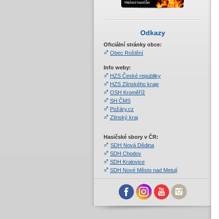
Odkazy
Oficiální stránky obce:
Obec Roštění
Info weby:
HZS České republiky
HZS Zlínského kraje
OSH Kroměříž
SH ČMS
Požáry.cz
Zlínský kraj
Hasičské sbory v ČR:
SDH Nová Dědina
SDH Chodov
SDH Kralovice
SDH Nové Město nad Metují