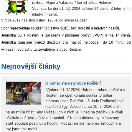
rozhraní Hané a Valašska 7 km od města Holešov.
Sbor čítá ke dni 01. 02. 2024 celkem 94 členů. Z toho je 44
mladých hasičů.
V roce 2019 náš sbor oslavil 120 let od svého založení.
Sbor reprezentuje soutěžní družstvo mužů, žen, dorostů a mladých hasičů.
Jednotka SDH Roštění je zařazena v plošném pokrytí JPO V a má 14 členů.
Jednotka zajišťuje výjezd družstva čtyř hasičů nejpozději do 10 minut od
vyhlášení poplachu. Zřizovatelem je obec Roštění.
Nejnovější články
O pohár starosty obce Roštění
|Vydáno 21.07.2026| Rok se s rokem sešel a v
Roštění se opět konala soutěž O pohár
starosty obce Roštění – 5. kolo Podhostýnské
hasičské ligy. Závodníci se 18. 7. 2026 sešli
na místním hřišti, aby ukázali, co v nich je. Hned na začátku je však
přivítala dešťová průtrž a krupobití. Z tohoto důvodu byl plánovaný
start soutěže posunut o hodinu. Počasí se ale nakonec umoudřilo a
my jsme tak mohli...