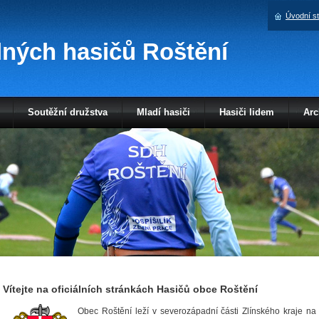
Úvodní s
ných hasičů Roštění
Soutěžní družstva
Mladí hasiči
Hasiči lidem
Arc
Vítejte na oficiálních stránkách Hasičů obce Roštění
Obec Roštění leží v severozápadní části Zlínského kraje na