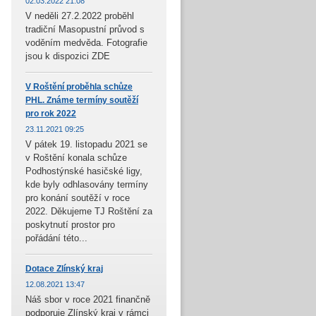
02.03.2022 21:08
V neděli 27.2.2022 proběhl
tradiční Masopustní průvod s
voděním medvěda. Fotografie
jsou k dispozici ZDE
V Roštění proběhla schůze
PHL. Známe termíny soutěží
pro rok 2022
23.11.2021 09:25
V pátek 19. listopadu 2021 se
v Roštění konala schůze
Podhostýnské hasičské ligy,
kde byly odhlasovány termíny
pro konání soutěží v roce
2022. Děkujeme TJ Roštění za
poskytnutí prostor pro
pořádání této...
Dotace Zlínský kraj
12.08.2021 13:47
Náš sbor v roce 2021 finančně
podporuje Zlínský kraj v rámci