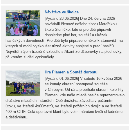
Návštěva ve školce
|Vydáno 28.06.2026| Dne 24. června 2026
navštívili členové našeho sboru Mateřskou
školu Sluníčko, kde si pro děti připravili
dopoledne plné her, soutěží a ukázek
hasičských dovedností. Pro děti bylo připraveno několik stanovišť, na
kterých si mohli vyzkoušet různé aktivity spojené s prací hasičů.
Největší zájem tradičně vzbudilo stříkání ze džberovky na plechovky,
při kterém si děti vyzkoušely...
Hra Plamen a Soutěž dorostu
|Vydáno 01.06.2026| V sobotu 16.května 2026
se konaly okresní postupové soutěže
v Chropyni. Od rána probíhalo okresní kolo Hry
Plamen, kde naše mladé hasiče reprezentovalo
družstvo mladších i starších. Obě družstva závodila v požárním
útoku, ve štafetě 4x60metrů, ve štafetě požárních dvojic a ve štafetě
400 m CTIF. Celá sportovní klání bylo velmi náročné kvůli chladnému
a deštivému...