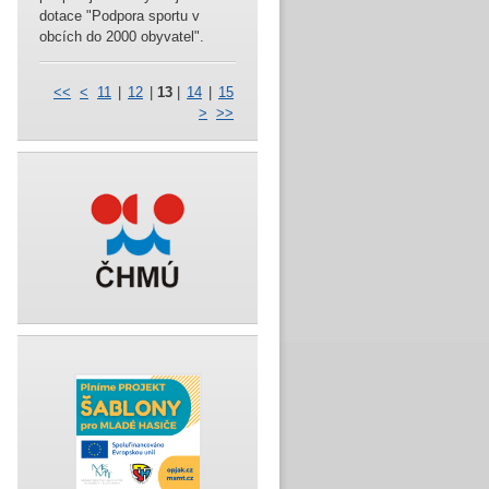
dotace "Podpora sportu v
obcích do 2000 obyvatel".
<<
<
11
|
12
|
13
|
14
|
15
>
>>