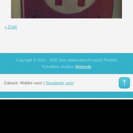
« Zpět
Copyright © 2011 - 2026 Sbor dobrovolných hasičů Roštění
Vytvořeno službou
Webnode
Zobrazit:
Mobilní verzi
|
Standardní verzi