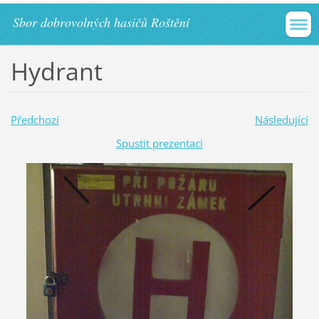
Sbor dobrovolných hasičů Roštění
Hydrant
Předchozí
Následující
Spustit prezentaci