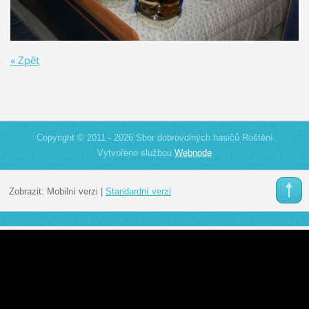
« Zpět
Copyright © 2011 - 2026 Sbor dobrovolných hasičů Roštění
Vytvořeno službou
Webnode
Zobrazit:
Mobilní verzi
|
Standardní verzi