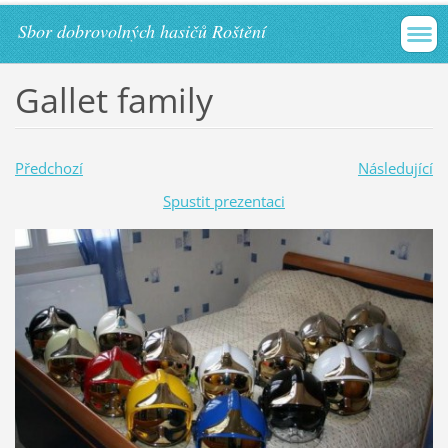
Sbor dobrovolných hasičů Roštění
Gallet family
Předchozí
Následující
Spustit prezentaci