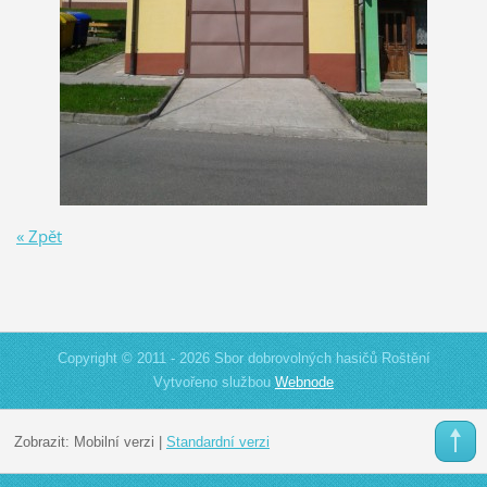
« Zpět
Copyright © 2011 - 2026 Sbor dobrovolných hasičů Roštění
Vytvořeno službou
Webnode
Zobrazit:
Mobilní verzi
|
Standardní verzi