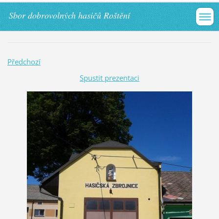
Sbor dobrovolných hasičů Roštění
Předchozí
Spustit prezentaci